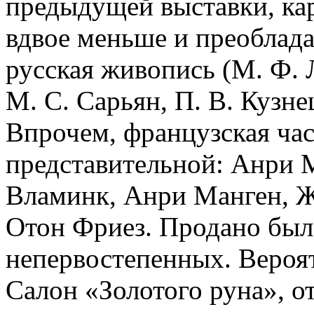
предыдущей выставки, ка
вдвое меньше и преоблада
русская живопись (М. Ф. 
М. С. Сарьян, П. В. Кузне
Впрочем, французская час
представительной: Анри 
Вламинк, Анри Манген, Ж
Отон Фриез. Продано было
непервостепенных. Вероят
Салон «Золотого руна», о