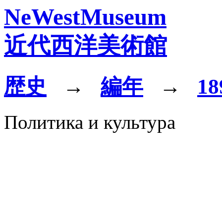
NeWestMuseum
近代西洋美術館
歴史
→
編年
→
18
Политика и культура