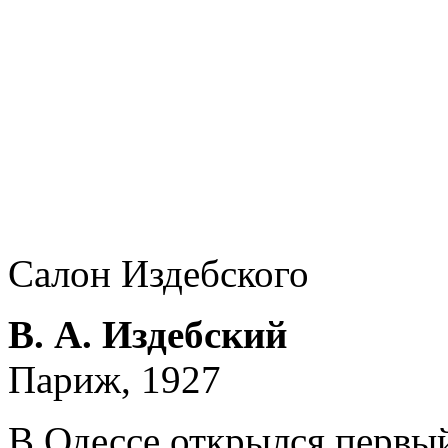
Салон Издебского
В. А. Издебский
Париж, 1927
В Одессе открылся первы