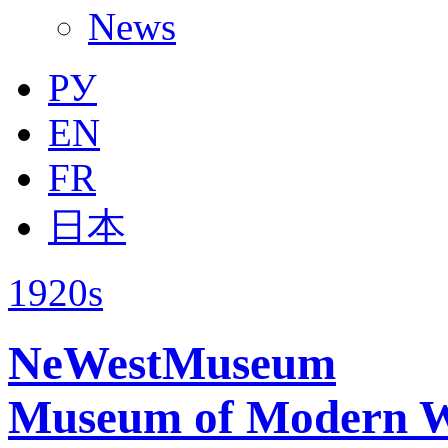
News
РУ
EN
FR
日本
1920s
NeWestMuseum
Museum of Modern W