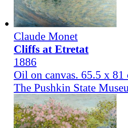
Claude Monet
Cliffs at Etretat
1886
Oil on canvas. 65.5 x 81
The Pushkin State Museu