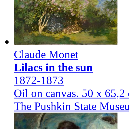
Claude Monet
Lilacs in the sun
1872-1873
Oil on canvas. 50 x 65,2
The Pushkin State Museu