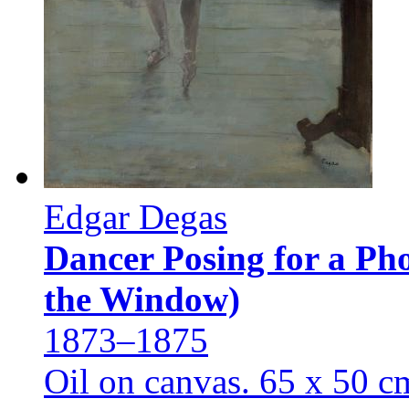
Edgar Degas
Dancer Posing for a Pho
the Window)
1873–1875
Oil on canvas. 65 х 50 c