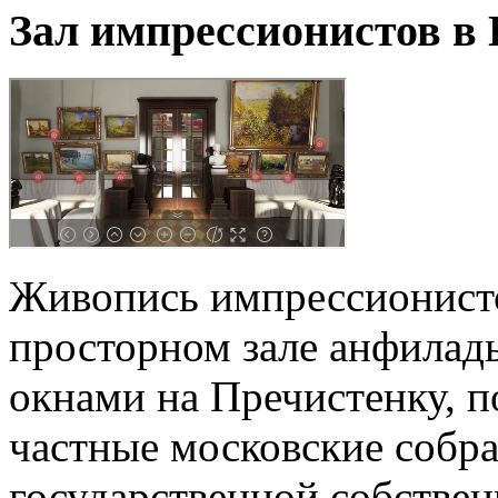
Зал импрессионистов в
Живопись импрессионисто
просторном зале анфила
окнами на Пречистенку, по
частные московские собра
государственной собстве