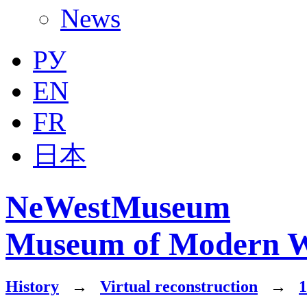
News
РУ
EN
FR
日本
NeWestMuseum
Museum of Modern W
History
→
Virtual reconstruction
→
1