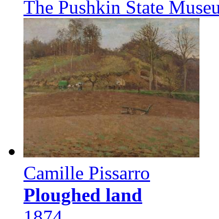
The Pushkin State Museu
Camille Pissarro
Ploughed land
1874