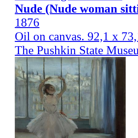
Nude (Nude woman sitti
1876
Oil on canvas. 92,1 x 73
The Pushkin State Museu