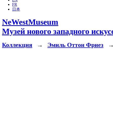
FR
日本
NeWestMuseum
Музей нового западного искус
Коллекция
→
Эмиль Оттон Фриез