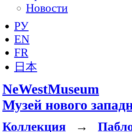
Новости
РУ
EN
FR
日本
NeWestMuseum
Музей нового западн
Коллекция
→
Пабло