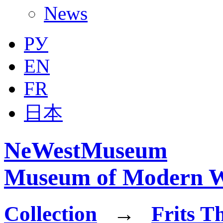
News
РУ
EN
FR
日本
NeWestMuseum
Museum of Modern W
Collection
→
Frits T