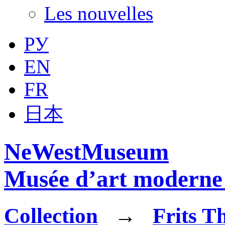
Les nouvelles
РУ
EN
FR
日本
NeWestMuseum
Musée d’art moderne 
Collection
→
Frits T