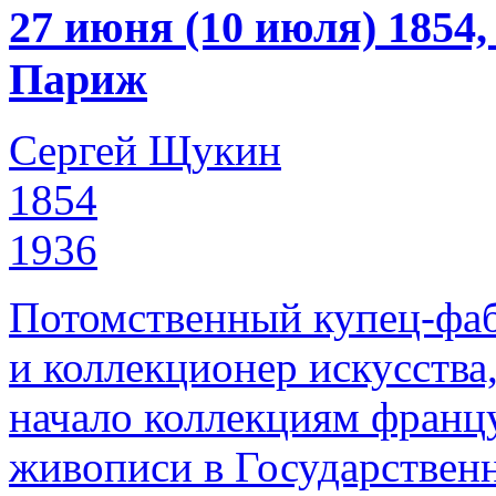
27 июня (10 июля) 1854
Париж
Сергей Щукин
1854
1936
Потомственный купец-фаб
и коллекционер искусства
начало коллекциям франц
живописи в Государствен