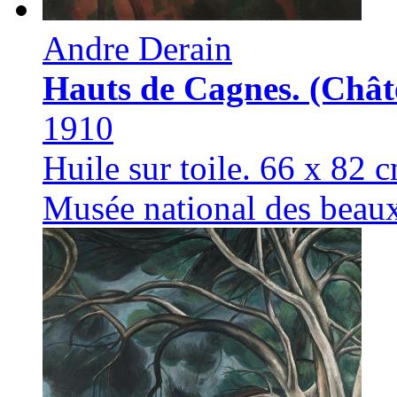
Andre Derain
Hauts de Cagnes. (Chât
1910
Huile sur toile. 66 х 82 
Musée national des beau